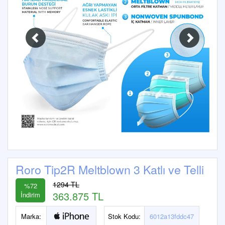
Roro Tip2R Meltblown 3 Katlı ve Telli
1294 TL
%72
363.875 TL
İndirim
Marka:
Stok Kodu:
6012a13fddc47