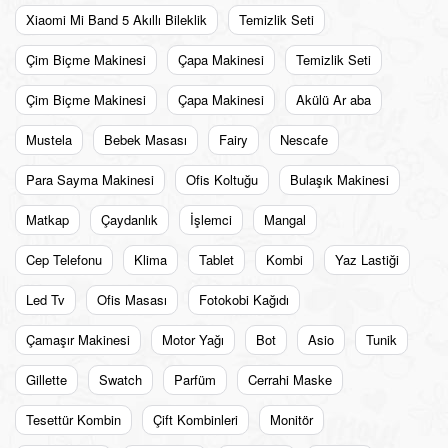
Xiaomi Mi Band 5 Akıllı Bileklik
Temizlik Seti
Çim Biçme Makinesi
Çapa Makinesi
Temizlik Seti
Çim Biçme Makinesi
Çapa Makinesi
Akülü Ar aba
Mustela
Bebek Masası
Fairy
Nescafe
Para Sayma Makinesi
Ofis Koltuğu
Bulaşık Makinesi
Matkap
Çaydanlık
İşlemci
Mangal
Cep Telefonu
Klima
Tablet
Kombi
Yaz Lastiği
Led Tv
Ofis Masası
Fotokobi Kağıdı
Çamaşır Makinesi
Motor Yağı
Bot
Asio
Tunik
Gillette
Swatch
Parfüm
Cerrahi Maske
Tesettür Kombin
Çift Kombinleri
Monitör