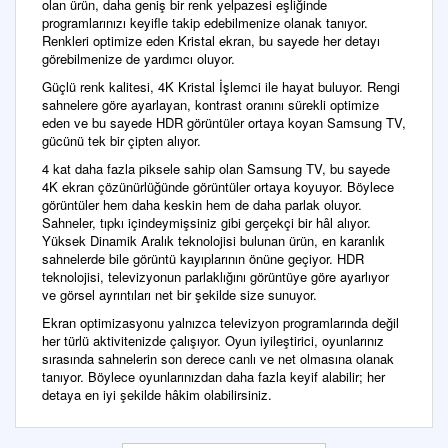
olan ürün, daha geniş bir renk yelpazesi eşliğinde
programlarınızı keyifle takip edebilmenize olanak tanıyor.
Renkleri optimize eden Kristal ekran, bu sayede her detayı
görebilmenize de yardımcı oluyor.
Güçlü renk kalitesi, 4K Kristal İşlemci ile hayat buluyor. Rengi
sahnelere göre ayarlayan, kontrast oranını sürekli optimize
eden ve bu sayede HDR görüntüler ortaya koyan Samsung TV,
gücünü tek bir çipten alıyor.
4 kat daha fazla piksele sahip olan Samsung TV, bu sayede
4K ekran çözünürlüğünde görüntüler ortaya koyuyor. Böylece
görüntüler hem daha keskin hem de daha parlak oluyor.
Sahneler, tıpkı içindeymişsiniz gibi gerçekçi bir hâl alıyor.
Yüksek Dinamik Aralık teknolojisi bulunan ürün, en karanlık
sahnelerde bile görüntü kayıplarının önüne geçiyor. HDR
teknolojisi, televizyonun parlaklığını görüntüye göre ayarlıyor
ve görsel ayrıntıları net bir şekilde size sunuyor.
Ekran optimizasyonu yalnızca televizyon programlarında değil
her türlü aktivitenizde çalışıyor. Oyun iyileştirici, oyunlarınız
sırasında sahnelerin son derece canlı ve net olmasına olanak
tanıyor. Böylece oyunlarınızdan daha fazla keyif alabilir; her
detaya en iyi şekilde hâkim olabilirsiniz.